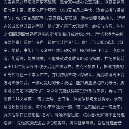
态麦克风对环境噪声更不敏感，适合家中或办公室录制；电容麦克风
细节更丰富，但更吃声学环境。USB麦克风上手快，适合试播与轻量
团队；XLR麦克风配声卡/录音接口更灵活，适合需要多路输入、远程
连线或长期升级的团队。监听耳机用于发现爆音、底噪与齿音，往往
比“
国际足联世界杯
更贵的麦”更能提升成片稳定性。声学环境优先解
决两件事：反射与噪声。反射会让声音“空、飘”，可以通过软装（窗
帘、地毯、书架）与吸音材料减少硬反射；噪声则来自空调、电脑风
扇、街道等，能关则关，不能关就改变收音距离与指向，并在录制前
留出10秒“房间底噪”便于后期降噪取样。麦克风摆位上，把嘴到麦的
距离控制在一个拳头左右，并用防喷罩减少爆破音，角度略偏离正前
方可降低齿音。一套可复用的录音流程，能把质量波动降到最低。脚
本阶段先定“本期交付”：听众听完能获得哪三条结论/步骤；再写“口
播稿而非文章稿”，句子更短、更口语、保留停顿与重音提示。录制
阶段建议分段录：每个小节单独录一遍，错了立刻回到上一句重来，
减少后期在长波形里“挖坑”。降噪不要过度，核心目标是“听不出处理
痕迹”；先做高通滤波去掉低频轰鸣，再做轻量降噪，最后处理齿音