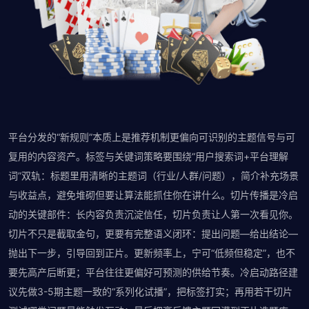
平台分发的“新规则”本质上是推荐机制更偏向可识别的主题信号与可
复用的内容资产。标签与关键词策略要围绕“用户搜索词+平台理解
词”双轨：标题里用清晰的主题词（行业/人群/问题），简介补充场景
与收益点，避免堆砌但要让算法能抓住你在讲什么。切片传播是冷启
动的关键部件：长内容负责沉淀信任，切片负责让人第一次看见你。
切片不只是截取金句，更要有完整语义闭环：提出问题—给出结论—
抛出下一步，引导回到正片。更新频率上，宁可“低频但稳定”，也不
要先高产后断更；平台往往更偏好可预测的供给节奏。冷启动路径建
议先做3-5期主题一致的“系列化试播”，把标签打实；再用若干切片