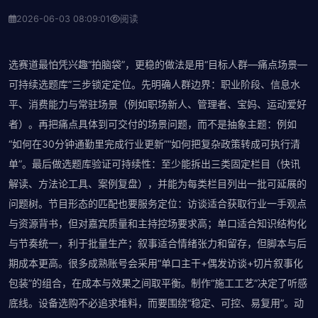
2026-06-03 08:09:01
阅读
选赛道最怕凭兴趣“拍脑袋”，更稳的做法是用“目标人群—痛点场景—
可持续选题库”三步锁定定位。先明确人群边界：职业阶段、信息水
平、消费能力与常驻场景（例如职场新人、管理者、宝妈、运动爱好
者）。再把痛点具体到可交付的场景问题，而不是抽象主题：例如
“如何在30分钟通勤里完成行业更新”“如何把复杂政策转成可执行清
单”。最后做选题库验证可持续性：至少能拆出三类固定栏目（快讯
解读、方法论工具、案例复盘），并能为每类栏目列出一批可延展的
问题树。节目形态的匹配也要服务定位：访谈适合获取行业一手观点
与资源背书，但对嘉宾质量和主持控场要求高；单口适合知识结构化
与节奏统一，利于批量生产；叙事适合情绪张力和留存，但脚本与后
期成本更高。很多成熟账号会采用“单口主干+偶发访谈+切片叙事化
包装”的组合，在成本与效果之间取平衡。制作“施工工艺”决定了听感
底线。设备选购不必追求堆料，而要围绕“稳定、可控、易复用”。动