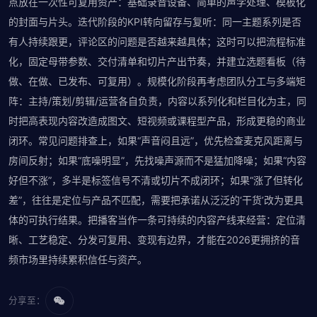
点放在一次性可复用资产：基础录音设备、简单的声学处理、模板化
的封面与片头。迭代阶段的KPI转向留存与复听：同一主题系列是否
有人持续跟更，评论区的问题是否越来越具体；这时可以把流程标准
化，固定母带参数、交付清单和切片产出节奏，并建立选题看板（待
做、在做、已发布、可复用）。规模化阶段再考虑团队分工与多端矩
阵：主持/策划/剪辑/运营各自负责，内容以系列化和栏目化为主，同
时把高表现内容改造成图文、短视频或课程型产品，形成更稳的商业
闭环。常见问题排查上，如果“声音闷且远”，优先检查麦克风距离与
房间反射；如果“底噪明显”，先找噪声源而不是猛加降噪；如果“内容
好但不涨”，多半是标签信号不清或切片不成闭环；如果“涨了但转化
差”，往往是定位与产品不匹配，需要把承诺从泛泛的‘干货’改为更具
体的可执行结果。把播客当作一条可持续的内容产线来经营：定位清
晰、工艺稳定、分发可复用、变现有边界，才能在2026更拥挤的音
频市场里持续累积信任与资产。
分享至：