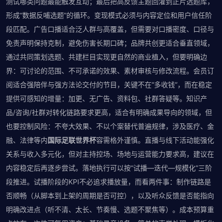
测试哪类问题最能触发互动；最后把高反馈主题回灌到正片选题库，
形成“数据反哺选题”的循环。变现模式必须与内容定位和用户信任阶
段匹配。广告口播适合泛人群与高覆盖，但需要对口播密度、口径与
免责声明保持克制，避免伤害长期口碑；品牌共创更适合垂直领域，
通过共同策划选题、共建栏目实现更自然的商业植入，但要明确边
界：可讨论的范围、不可承诺的效果、素材审核与修改流程。会员订
阅适合强陪伴与强方法论交付的节目，关键不在“多收钱”，而在稳定
提供可感知的增量：加更、无广告、资料包、社群答疑等。知识产
品/咨询/社群对转化链路要求更高，适合有明确成果导向的领域，但
也要控制风险：不夸大效果、不以个案替代普遍规律，涉及医疗、金
融、法律等内
国际足联世界杯
容需格外谨慎。直播与线下活动能强化
关系与收入多元化，但对主持控场、场地与运营能力要求高，建议在
内容稳定后再逐步尝试。落地执行可以按“试播—迭代—规模化”三阶
段推进。试播阶段的KPI不必追求播放量，而看两件事：制作链路是
否顺畅（从脚本到上架的周期是否可控），以及听众反馈是否能指向
明确改进点（听不清、太长、节奏慢、选题不聚焦等）。成本预算重