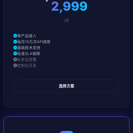
¥
2,999
/月
单产品接入
每月10万次API调用
基础技术支持
标准SLA保障
私有化部署
定制化开发
选择方案