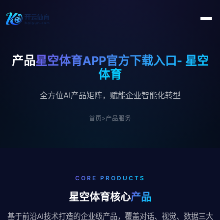
产品
星空体育APP官方下载入口- 星空
体育
全方位AI产品矩阵，赋能企业智能化转型
首页
>
产品服务
CORE PRODUCTS
星空体育核心
产品
基于前沿AI技术打造的企业级产品，覆盖对话、视觉、数据三大