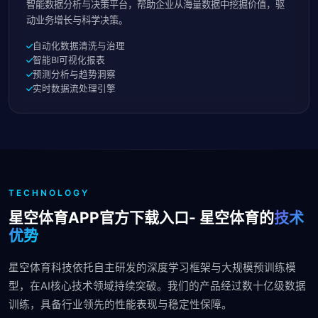
智能数据分析与决策平台，帮助企业从海量数据中挖掘价值，驱
动业务增长与科学决策。
自动化数据清洗与治理
智能BI可视化报表
预测分析与趋势洞察
实时数据流处理引擎
TECHNOLOGY
星空体育APP官方下载入口- 星空体育的
技术
优势
星空体育科技依托自主研发的深度学习框架与大规模预训练模
型，在AI核心技术领域持续突破。我们的产品经过数十亿级数据
训练，具备行业领先的性能表现与稳定性保障。