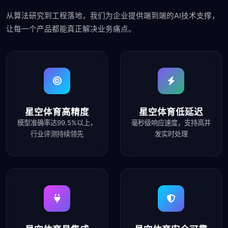
从算法研究到工程落地，我们为企业提供端到端的AI技术支撑，
让每一个产品都能真正解决业务痛点。
星空体育高精度
星空体育低延迟
模型准确率达99.5%以上，
毫秒级响应速度，支持高并
行业评测持续领先
发实时处理