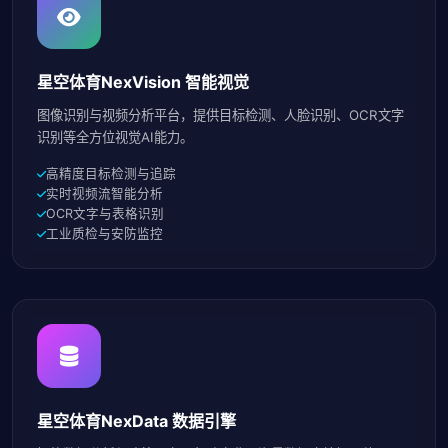
星空体育NexVision 智能视觉
图像识别与视频分析平台，提供目标检测、人脸识别、OCR文字
识别等全方位视觉AI能力。
高精度目标检测与追踪
实时视频流智能分析
OCR文字与表格识别
工业质检与安防监控
星空体育NexData 数据引擎